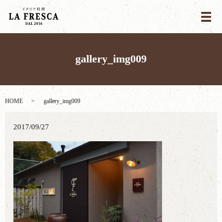
メ
gallery_img009
HOME
gallery_img009
2017/09/27