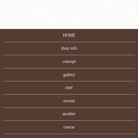
HOME
shop info
concept
gallery
chef
recruit
another
course